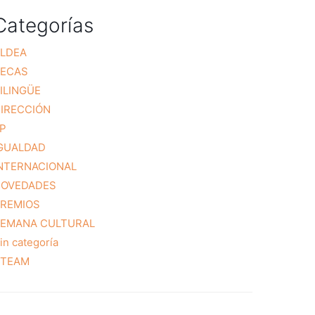
Categorías
LDEA
BECAS
ILINGÜE
IRECCIÓN
P
GUALDAD
NTERNACIONAL
NOVEDADES
REMIOS
EMANA CULTURAL
in categoría
STEAM