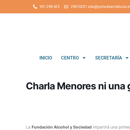
951 298 425
29010201.edu@juntadeandalucia.e
INICIO
CENTRO
SECRETARÍA
Charla Menores ni una 
La
Fundación Alcohol y Sociedad
impartirá una prime