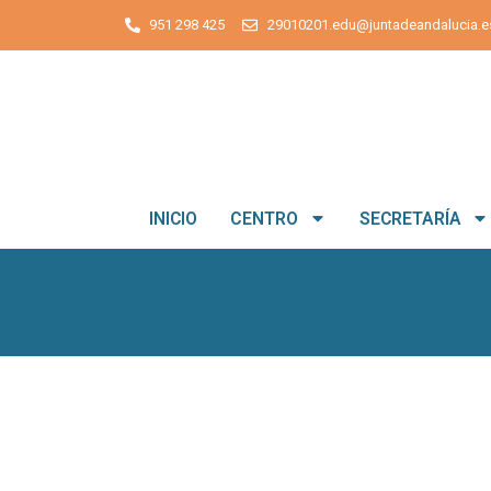
951 298 425
29010201.edu@juntadeandalucia.e
INICIO
CENTRO
SECRETARÍA